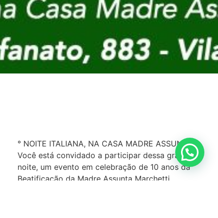
° NOITE ITALIANA, NA CASA MADRE ASSUNTA.
Posso ajudar?
Você está convidado a participar dessa grande
noite, um evento em celebração de 10 anos da
Beatificação da Madre Assunta Marchetti.
📅: 26/10/2024.
⌚: 19:00